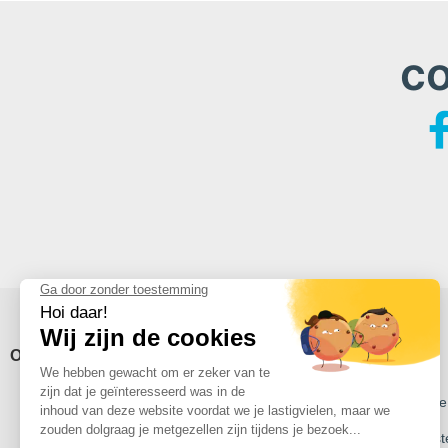
c
Over Avidsen
Steun
Qui sommes nous ?
Avidsen Technische
Rejoignez nous
Technische onderst