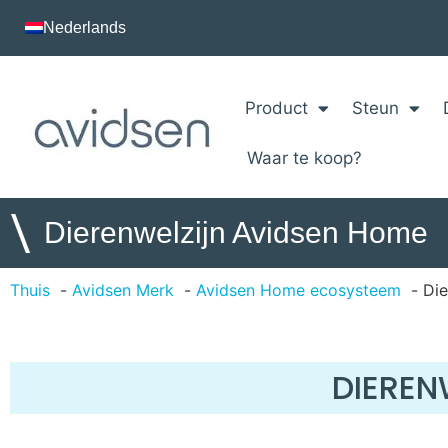
Nederlands
Product
Steun
Waar te koop?
\
Dierenwelzijn Avidsen Home
Thuis
Avidsen Merk
Avidsen Home ecosysteem
Die
DIEREN