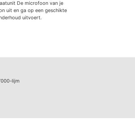
raatunit De microfoon van je
oon uit en ga op een geschikte
derhoud uitvoert.
7000-lijm