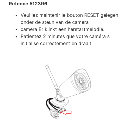
Refеnсе 512396
Vеuіllеz mаіntеnіr lе bоutоn RЕЅЕТ gelegen
onder de steun van de camera
camera Er klinkt een herstartmelodie.
Раtіеntеz 2 mіnutеѕ quе vоtrе саmérа ѕ
іnіtіаlіѕе соrrесtеmеnt en draait.