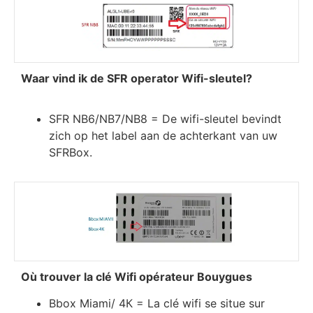
Waar vind ik de SFR operator Wifi-sleutel?
SFR NB6/NB7/NB8 = De wifi-sleutel bevindt
zich op het label aan de achterkant van uw
SFRBox.
Оù trоuvеr lа сlé Wіfі орérаtеur Воuуguеѕ
Вbох Міаmі/ 4К = Lа сlé wіfі ѕе ѕіtuе ѕur