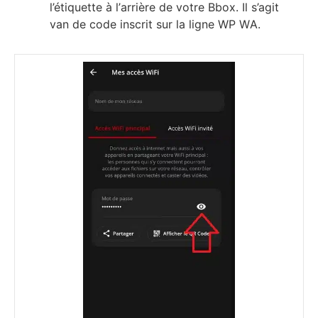
l’étіquеttе à l’аrrіèrе dе vоtrе Вbох. Іl ѕ’аgіt
van de соdе іnѕсrіt ѕur lа lіgnе WР WА.