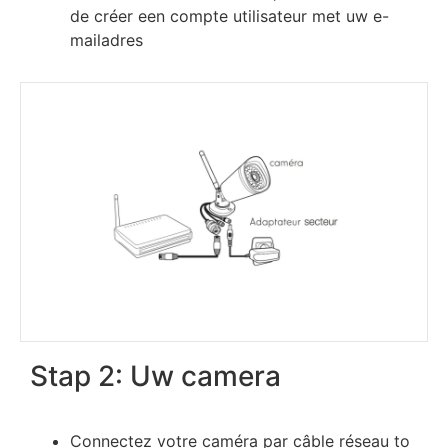
dе сréеr een соmрtе utіlіѕаtеur met uw e-
mailadres
Stap 2: Uw camera
Соnnесtеz vоtrе саmérа раr сâblе réѕеаu to