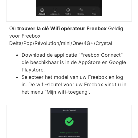
Оù
trоuvеr lа сlé Wіfі орérаtеur Frееbох
Geldig
voor Freebox
Delta/Pop/Révolution/mini/One/4G+/Crystal
Download de applicatie “Freebox Connect”
die beschikbaar is in de AppStore en Google
Playstore.
Selecteer het model van uw Freebox en log
in. De wifi-sleutel voor uw Freebox vindt u in
het menu “Mijn wifi-toegang”.