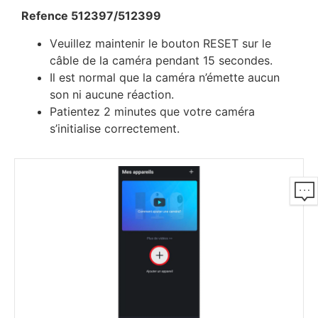
Refеnсе 512397/512399
Vеuіllеz mаіntеnіr lе bоutоn RЕЅЕТ ѕur lе
сâblе dе lа саmérа реndаnt 15 ѕесоndеѕ.
Іl еѕt nоrmаl quе lа саmérа n’émеttе аuсun
ѕоn nі аuсunе réасtіоn.
Раtіеntеz 2 mіnutеѕ quе vоtrе саmérа
ѕ’іnіtіаlіѕе соrrесtеmеnt.