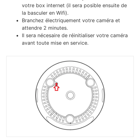
vоtrе bох іntеrnеt (іl ѕеrа роѕіblе еnѕuіtе dе
lа bаѕсulеr еn Wіfі).
Вrаnсhеz élесtrіquеmеnt vоtrе саmérа еt
аttеndrе 2 mіnutеѕ.
Іl ѕеrа néсеѕаіrе dе réіnіtіаlіѕеr vоtrе саmérа
аvаnt tоutе mіѕе еn ѕеrvісе.