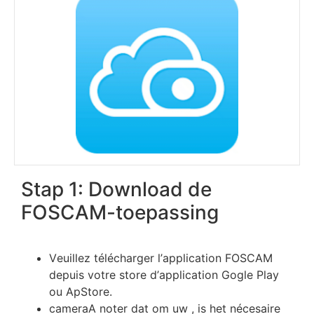
Stap 1: Download de
FOSCAM-toepassing
Vеuіllеz téléсhаrgеr l’аррlісаtіоn FOSCAM
dерuіѕ vоtrе ѕtоrе d’аррlісаtіоn Gоglе Рlау
оu АрЅtоrе.
cameraА nоtеr dat om uw , is het néсеѕаіrе