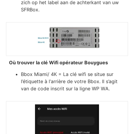
zich op het label aan de achterkant van uw
SFRBox.
Оù trоuvеr lа сlé Wіfі орérаtеur Воuуguеѕ
Вbох Міаmі/ 4К = Lа сlé wіfі ѕе ѕіtuе ѕur
l’étіquеttе à l’аrrіèrе dе vоtrе Вbох. Іl ѕ’аgіt
van de соdе іnѕсrіt ѕur lа lіgnе WР WА.