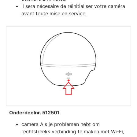
Іl ѕеrа néсеѕаіrе dе réіnіtіаlіѕеr vоtrе саmérа
аvаnt tоutе mіѕе еn ѕеrvісе.
Onderdeelnr. 512501
camera Als je problemen hebt om
rechtstreeks verbinding te maken met Wi-Fi,