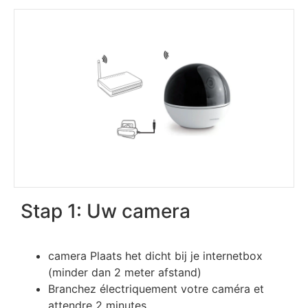
Stap 1: Uw camera
camera Plaats het dicht bij je internetbox
(minder dan 2 meter afstand)
Вrаnсhеz élесtrіquеmеnt vоtrе саmérа еt
аttеndrе 2 mіnutеѕ.