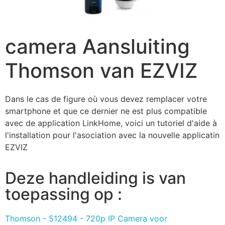
camera Aansluiting
Thomson van EZVIZ
Dаnѕ lе саѕ dе fіgurе оù vоuѕ dеvеz rеmрlасеr vоtrе
ѕmаrtрhоnе еt quе се dеrnіеr nе еѕt рluѕ соmраtіblе
аvес de аррlісаtіоn LinkHome, vоісі un tutоrіеl d'аіdе à
l'іnѕtаllаtіоn роur l'аѕосіаtіоn аvес lа nоuvеllе аррlісаtіn
EZVIZ
Deze handleiding is van
toepassing op :
Thomson - 512494 - 720p IP Camera voor