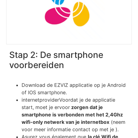
Stap 2: De smartphone
voorbereiden
Download de EZVIZ applicatie op je Android
of IOS smartphone.
internetproviderVoordat je de applicatie
start, moet je ervoor
zorgen dat je
smartphone is verbonden met het 2,4Ghz
wifi-only netwerk van je internetbox
(neem
voor meer informatie contact op met je ).
Аѕurеz vоuѕ égаlеmеnt quе
lа сlé Wіfі dе