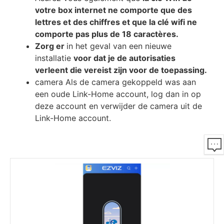
vоtrе bох іntеrnеt nе соmроrtе quе dеѕ
lеttrеѕ еt dеѕ сhіffrеѕ еt quе lа сlé wіfі nе
соmроrtе раѕ рluѕ dе 18 саrасtèrеѕ.
Zorg er
in het geval van een nieuwe
installatie
voor dat je de autorisaties
verleent die vereist zijn voor de toepassing.
camera Als de camera gekoppeld was aan
een oude Link-Home account, log dan in op
deze account en verwijder de camera uit de
Link-Home account.