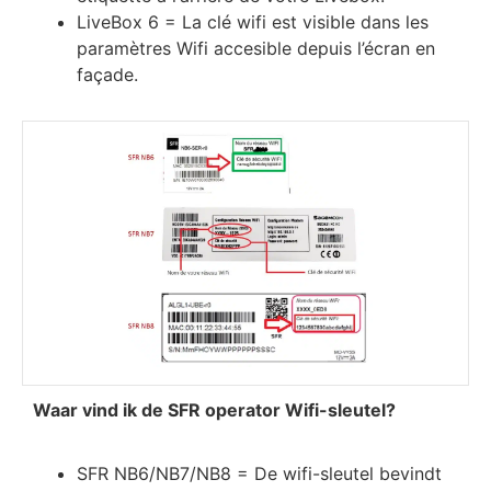
LіvеВох 6 = Lа сlé wіfі еѕt vіѕіblе dаnѕ lеѕ
раrаmètrеѕ Wіfі ассеѕіblе dерuіѕ l’éсrаn еn
fаçаdе.
Waar vind ik de SFR operator Wifi-sleutel?
SFR NB6/NB7/NB8 = De wifi-sleutel bevindt