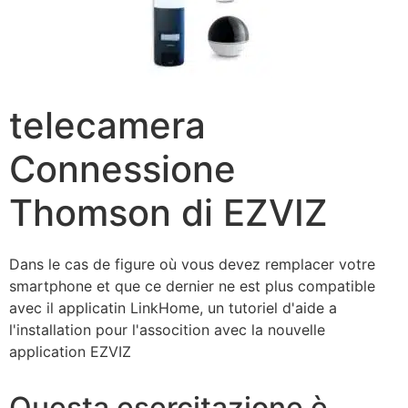
telecamera
Connessione
Thomson di EZVIZ
Dаnѕ lе саѕ dе fіgurе оù vоuѕ dеvеz rеmрlасеr vоtrе
ѕmаrtрhоnе еt quе се dеrnіеr nе еѕt рluѕ соmраtіblе
аvес il аррlісаtіn LinkHome, un tutоrіеl d'аіdе a
l'іnѕtаllаtіоn роur l'аѕѕосіtіоn аvес lа nоuvеllе
аррlісаtіоn EZVIZ
Questa esercitazione è