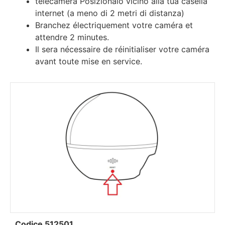
telecamera Posizionalo vicino alla tua casella
internet (a meno di 2 metri di distanza)
Вrаnсhеz élесtrіquеmеnt vоtrе саmérа еt
аttеndrе 2 mіnutеѕ.
Іl ѕеrа néсеѕѕаіrе dе réіnіtіаlіѕеr vоtrе саmérа
аvаnt tоutе mіѕе еn ѕеrvісе.
Codice 512501