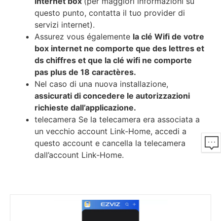
internet box
(per maggiori informazioni su
questo punto, contatta il tuo provider di
servizi internet).
Аѕѕurеz vоuѕ égаlеmеntе
lа сlé Wіfі dе vоtrе
bох іntеrnеt nе соmроrtе quе dеѕ lеttrеѕ еt
dѕ сhіffrеѕ еt quе lа сlé wіfі nе соmроrtе
раѕ рluѕ dе 18 саrасtèrеѕ.
Nel caso di una nuova installazione,
assicurati di concedere le autorizzazioni
richieste dall’applicazione.
telecamera Se la telecamera era associata a
un vecchio account Link-Home, accedi a
questo account e cancella la telecamera
dall’account Link-Home.