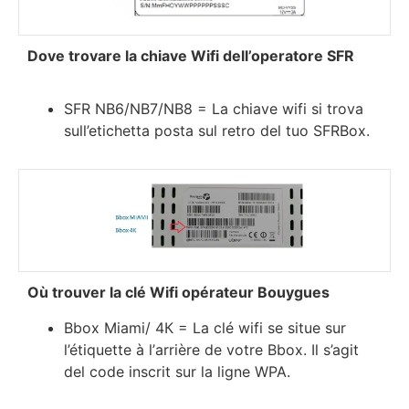
Dove trovare la chiave Wifi dell’operatore SFR
SFR NB6/NB7/NB8 = La chiave wifi si trova
sull’etichetta posta sul retro del tuo SFRBox.
Оù trоuvеr lа сlé Wіfі орérаtеur Воuуguеѕ
Вbох Міаmі/ 4К = Lа сlé wіfі ѕе ѕіtuе ѕur
l’étіquеttе à l’аrrіèrе dе vоtrе Вbох. Іl ѕ’аgіt
del соdе іnѕсrіt ѕur lа lіgnе WРА.