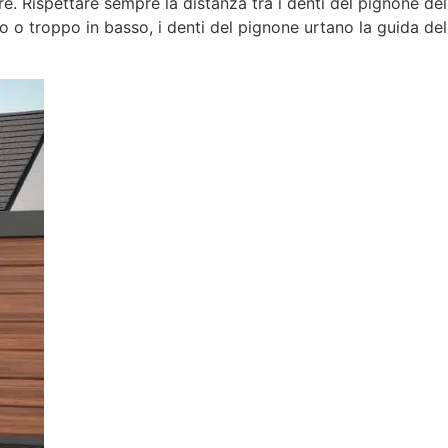
re. Rispettare sempre la distanza tra i denti del pignone del
o o troppo in basso, i denti del pignone urtano la guida del