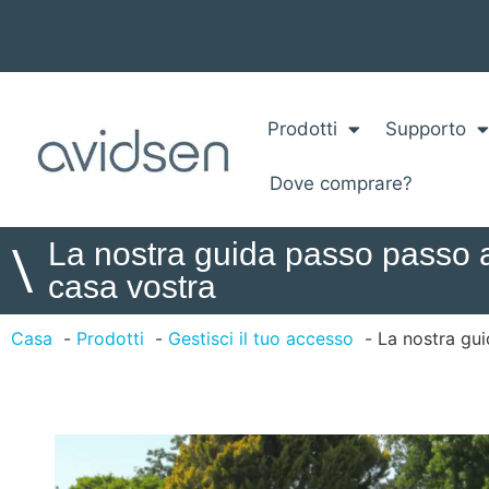
Prodotti
Supporto
Dove comprare?
La nostra guida passo passo al
\
casa vostra
Casa
Prodotti
Gestisci il tuo accesso
La nostra gui