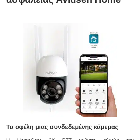
Τα οφέλη μιας συνδεδεμένης κάμερας