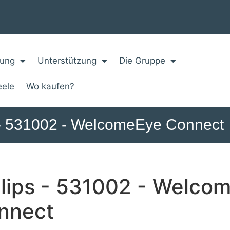
zung
Unterstützung
Die Gruppe
eele
Wo kaufen?
s - 531002 - WelcomeEye Connect
ilips - 531002 - Welco
nnect