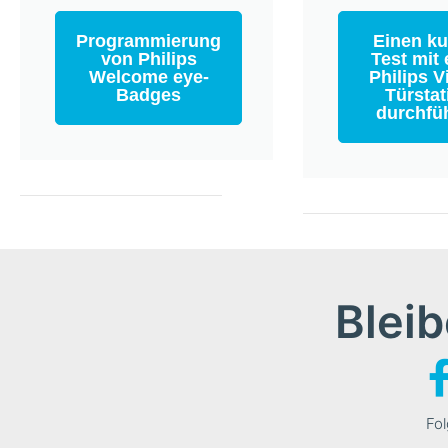
Programmierung
Einen ku
von Philips
Test mit 
Welcome eye-
Philips V
Badges
Türstat
durchfü
Bleib
Fol