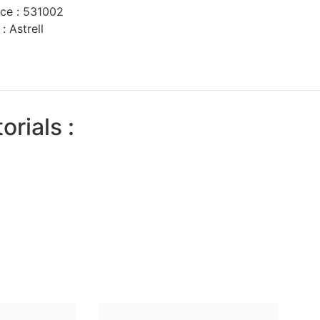
ce :
531002
 :
Astrell
orials :