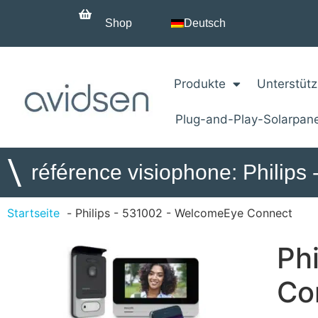
Shop
Deutsch
Produkte
Unterstüt
Plug-and-Play-Solarpan
\
référence visiophone: Philip
Startseite
Philips - 531002 - WelcomeEye Connect
Ph
Co