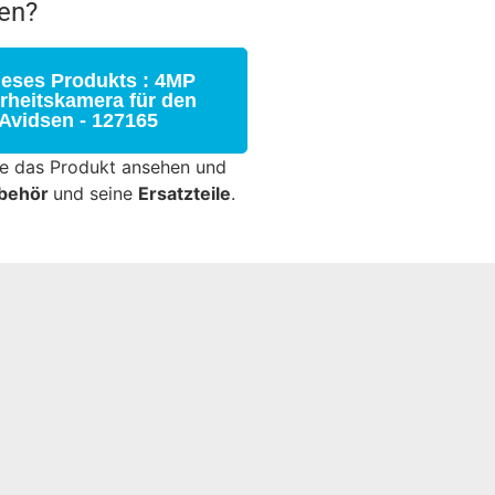
en?
ieses Produkts : 4MP
heitskamera für den
Avidsen - 127165
ie das Produkt ansehen und
behör
und seine
Ersatzteile
.