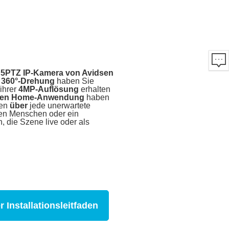
PTZ IP-Kamera von Avidsen
r
360°-Drehung
haben Sie
ihrer
4MP-Auflösung
erhalten
sen Home-Anwendung
haben
den
über
jede unerwartete
nen Menschen oder ein
, die Szene live oder als
r Installationsleitfaden