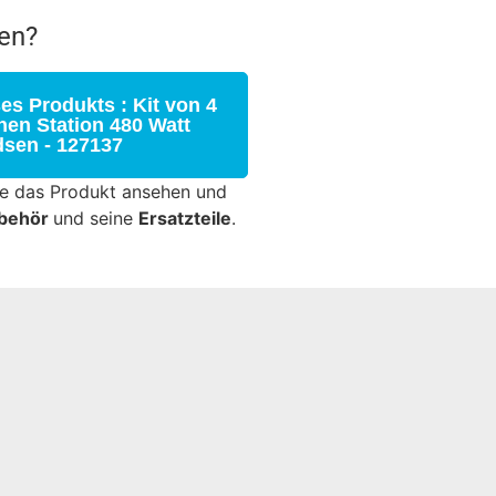
en?
es Produkts : Kit von 4
en Station 480 Watt
dsen - 127137
ie das Produkt ansehen und
behör
und seine
Ersatzteile
.