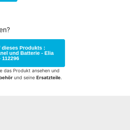
en?
 dieses Produkts :
el und Batterie - Elia
- 112296
ie das Produkt ansehen und
behör
und seine
Ersatzteile
.