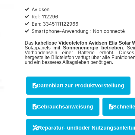
Avidsen
Ref: 112296
Ean: 3345111122966
Smartphone-Anwendung : Non connecté
Das
kabellose Videotelefon Avidsen Elia Solar 
Solarpanels
mit Sonnenenergie betrieben
. Se
Vorhandensein einer Batterie erhöht. Dieses
hergestellte Bildtelefon verfügt über alle Funktionen
und ein besseres Alltagsleben benötigen.
Datenblatt zur Produktvorstellung
Gebrauchsanweisung
Schnelle
Reparatur- und/oder Nutzungsanleit