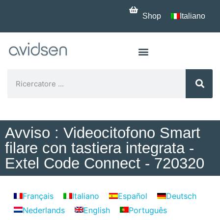
Shop
Italiano
Avviso : Videocitofono Smart
filare con tastiera integrata -
Extel Code Connect - 720320
Français
Italiano
Español
Deutsch
Nederlands
English
Português