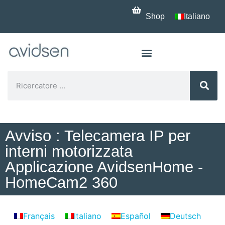
Shop
Italiano
Avviso : Telecamera IP per
interni motorizzata
Applicazione AvidsenHome -
HomeCam2 360
Français
Italiano
Español
Deutsch