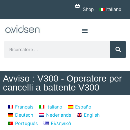
Shop
Italiano
Avviso : V300 - Operatore per
cancelli a battente V300
Français
Italiano
Español
Deutsch
Nederlands
English
Português
Ελληνικά