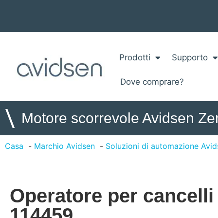
Prodotti
Supporto
Dove comprare?
\
Motore scorrevole Avidsen Zen
Casa
Marchio Avidsen
Soluzioni di automazione Avi
Operatore per cancelli 
114459