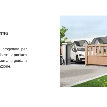
tema
e progettata per
sen: l’
apertura
nsuma la guida a
azione.