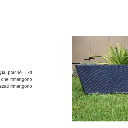
gia
, poiché il kit
ci che rimangono
izzati rimangono