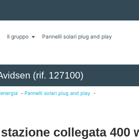
Il gruppo
Pannelli solari plug and play
 Avidsen (rif. 127100)
 energia
Pannelli solari plug and play
, stazione collegata 400 