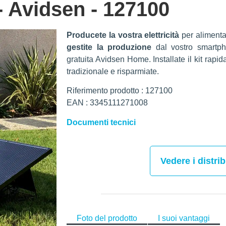
- Avidsen - 127100
Producete la vostra elettricità
per alimentar
gestite la produzione
dal vostro smartpho
gratuita Avidsen Home. Installate il kit rapi
tradizionale e risparmiate.
Riferimento prodotto : 127100
EAN : 3345111271008
Documenti tecnici
Vedere i distrib
Foto del prodotto
I suoi vantaggi