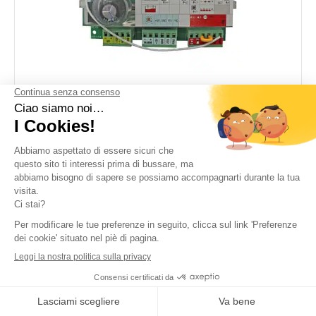
580038A CA2B9 Scorrevole
200Kg 24V 1a generazione
Elenco dei motori compatibili :
114455
654411
654412