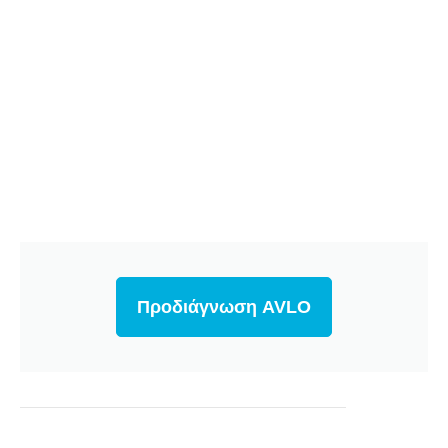
Προδιάγνωση AVLO