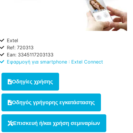
Extel
Ref: 720313
Ean: 3345117203133
Εφαρμογή για smartphone : Extel Connect
Οδηγίες χρήσης
Οδηγός γρήγορης εγκατάστασης
Επισκευή ή/και χρήση σεμιναρίων