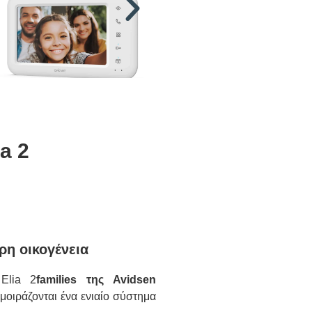
a 2
ρη οικογένεια
lia 2
families της Avidsen
μοιράζονται ένα ενιαίο σύστημα