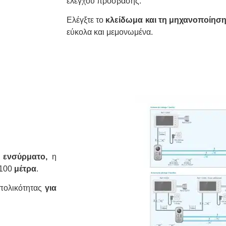
ελέγχου πρόσβασης.
Ελέγξτε το
κλείδωμα και
τη μηχανοποίηση
εύκολα και μεμονωμένα.
ι
ενσύρματο,
η
 100
μέτρα
.
ολικότητας
για