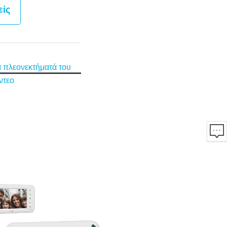
είς
α πλεονεκτήματά του
ντεο