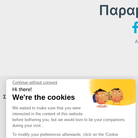
Παρα
Α
Σχετικά με την Avidsen
Βοήθεια
Qui sommes nous ?
Βοήθεια
Rejoignez nous
On parle de nous