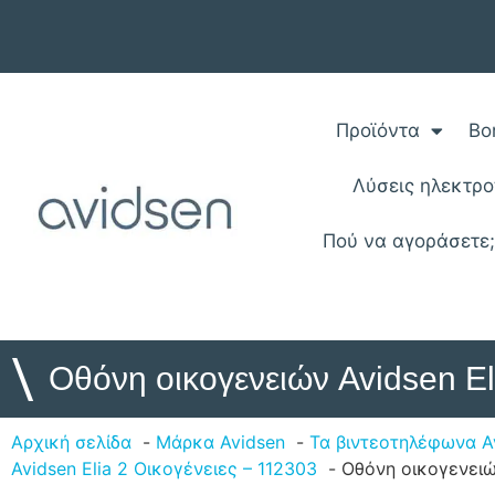
Προϊόντα
Βο
Λύσεις ηλεκτρ
Πού να αγοράσετε
\
Οθόνη οικογενειών Avidsen El
Αρχική σελίδα
Μάρκα Avidsen
Τα βιντεοτηλέφωνα A
Avidsen Elia 2 Οικογένειες – 112303
Οθόνη οικογενειών