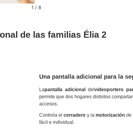
2
/
8
onal de las familias Élia 2
Una pantalla adicional para la s
La
pantalla adicional
del
videoportero par
permite que dos hogares distintos compartan
accesos.
Controla el
cerradero
y la
motorización
de 
fácil e individual.