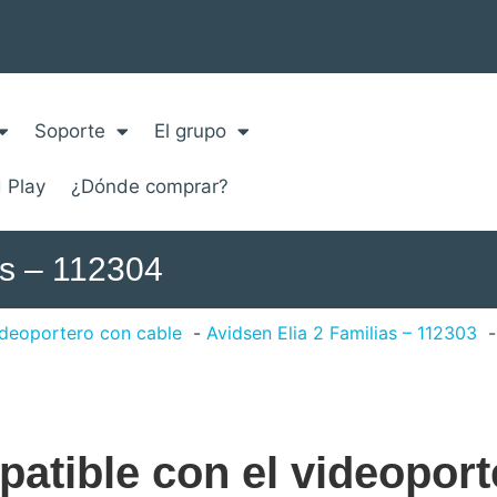
Soporte
El grupo
 Play
¿Dónde comprar?
as – 112304
deoportero con cable
Avidsen Elia 2 Familias – 112303
patible con el videopor