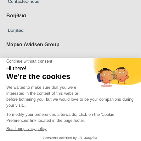
Contactez-nous
Βοήθεια
Βοήθεια
Μάρκα Avidsen Group
Μάρκα Avidsen
Μάρκα Extel
Μάρκα Philips
Μάρκα Thomson
Πνευματικά δικαιώματα 2026 Όλα τα δικαιώματα διατηρούνται
Avidsen
Κάντε κλικ εδώ για να ενημερώσετε τις ρυθμίσεις των