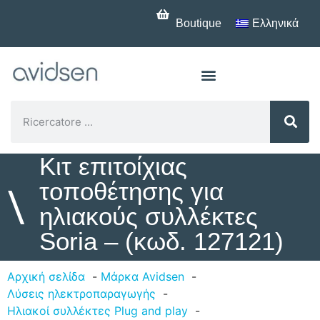
Boutique
Ελληνικά
Κιτ επιτοίχιας
τοποθέτησης για
\
ηλιακούς συλλέκτες
Soria – (κωδ. 127121)
Αρχική σελίδα
Μάρκα Avidsen
Λύσεις ηλεκτροπαραγωγής
Ηλιακοί συλλέκτες Plug and play