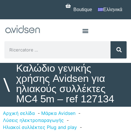
Boutique
Ελληνικά
Καλώδιο γενικής
χρήσης Avidsen για
\
ηλιακούς συλλέκτες
MC4 5m – ref 127134
Αρχική σελίδα
Μάρκα Avidsen
Λύσεις ηλεκτροπαραγωγής
Ηλιακοί συλλέκτες Plug and play