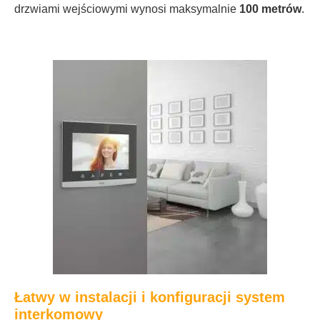
drzwiami wejściowymi wynosi maksymalnie
100 metrów
.
Łatwy w instalacji i konfiguracji system
interkomowy