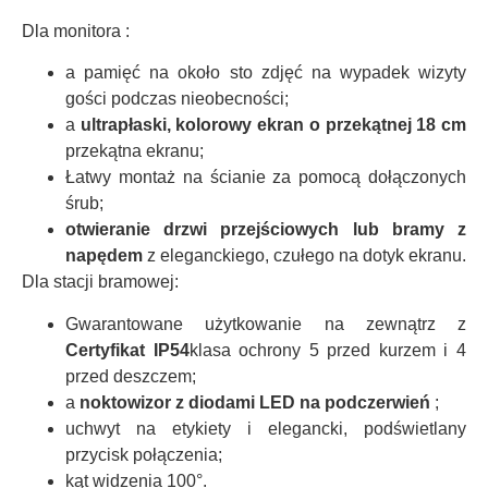
Dla monitora :
a
pamięć na około sto zdjęć
na wypadek wizyty
gości podczas nieobecności;
a
ultrapłaski, kolorowy ekran o przekątnej 18 cm
przekątna ekranu;
Łatwy montaż na ścianie za pomocą dołączonych
śrub;
otwieranie drzwi przejściowych lub bramy z
napędem
z eleganckiego, czułego na dotyk ekranu.
Dla stacji bramowej:
Gwarantowane użytkowanie na zewnątrz z
Certyfikat IP54
klasa ochrony 5 przed kurzem i 4
przed deszczem;
a
noktowizor z diodami LED na podczerwień
;
uchwyt na etykiety i elegancki, podświetlany
przycisk połączenia;
kąt widzenia 100°.