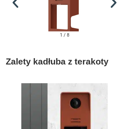
2
/
8
Zalety kadłuba z terakoty